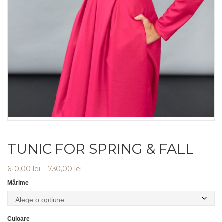
TUNIC FOR SPRING & FALL
Interval
610,00
lei
–
730,00
lei
de
Mărime
prețuri:
610,00 lei
până
Culoare