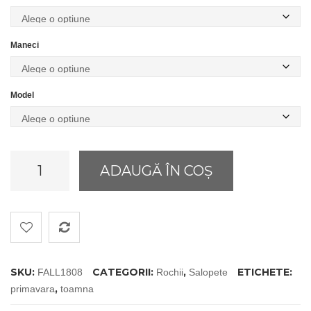
la
730,00 lei
Maneci
Model
Cantitate
ADAUGĂ ÎN COȘ
Tunic
for
spring
&
fall
SKU:
CATEGORII:
,
ETICHETE:
FALL1808
Rochii
Salopete
,
primavara
toamna