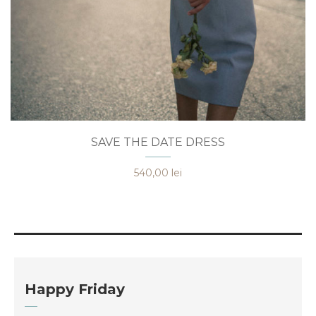
Acest
SAVE THE DATE DRESS
produs
are
540,00
lei
mai
multe
variații.
Opțiunile
pot
fi
alese
Happy Friday
în
pagina