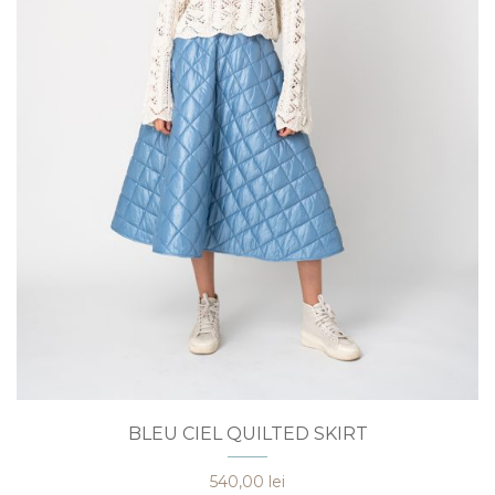
Acest
BLEU CIEL QUILTED SKIRT
produs
are
540,00
lei
mai