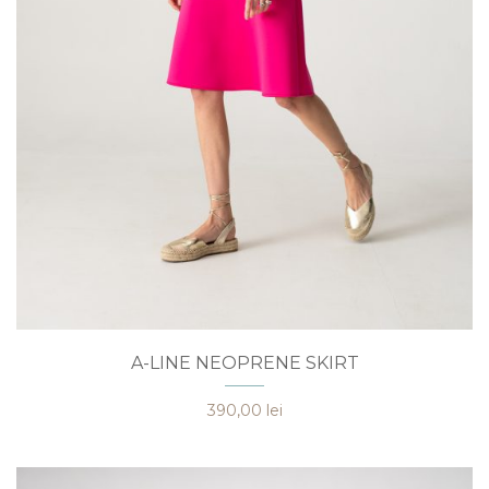
Acest
A-LINE NEOPRENE SKIRT
produs
are
390,00
lei
mai
multe
variații.