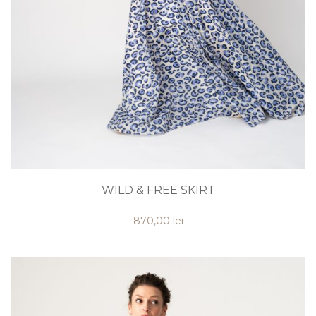
Acest
WILD & FREE SKIRT
produs
are
870,00
lei
mai
multe
variații.
Opțiunile
pot
fi