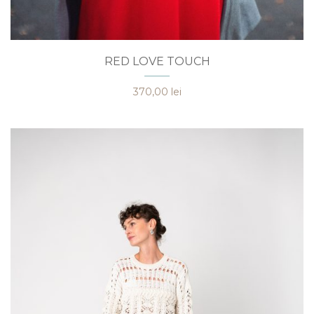
Acest
RED LOVE TOUCH
produs
are
370,00
lei
mai
multe
variații.
Opțiunile
pot
fi
alese
în
pagina
produsului.