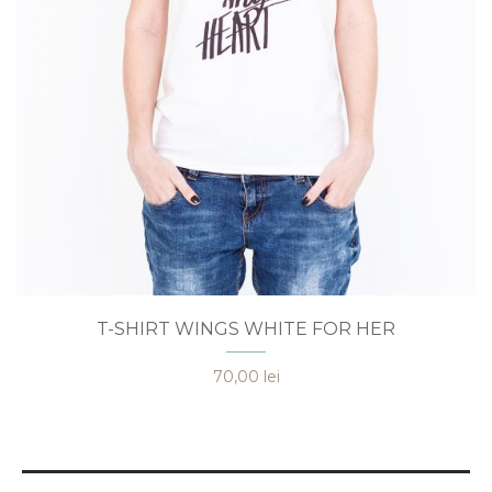
Acest
T-SHIRT WINGS WHITE FOR HER
produs
are
70,00
lei
mai
multe
variații.
Opțiunile