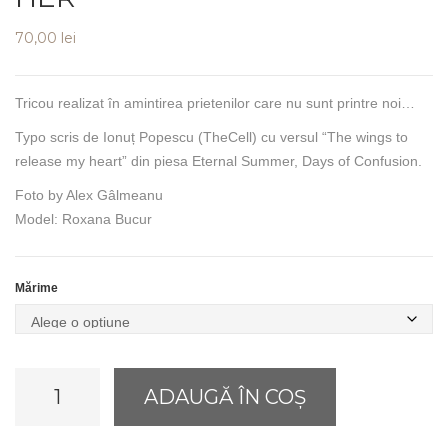
70,00
lei
Tricou realizat în amintirea prietenilor care nu sunt printre noi…
Typo scris de Ionuț Popescu (TheCell) cu versul “The
wings
to
release my heart” din piesa Eternal Summer, Days of Confusion.
Foto by Alex Gâlmeanu
Model: Roxana Bucur
Mărime
Cantitate
ADAUGĂ ÎN COȘ
T-
shirt