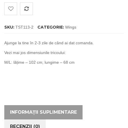
Wings
Black
for
her
SKU:
CATEGORIE:
TST113-2
Wings
Ajunge la tine în 2-3 zile de când ai dat comanda.
Vezi mai jos dimensiunile tricoului:
M/L: lățime – 102 cm; lungime – 68 cm
INFORMAȚII SUPLIMENTARE
RECENZII (0)