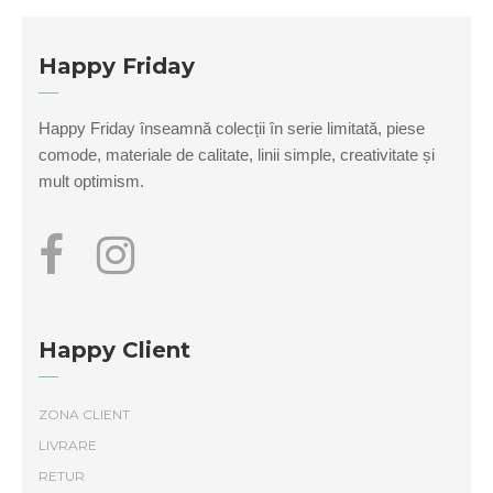
pot
fi
alese
Happy Friday
în
pagina
Happy Friday înseamnă colecții în serie limitată, piese
produsului.
comode, materiale de calitate, linii simple, creativitate și
mult optimism.
Happy Client
ZONA CLIENT
LIVRARE
RETUR