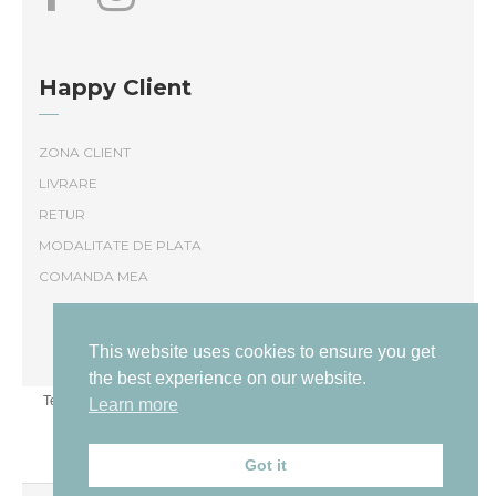
Happy Client
ZONA CLIENT
LIVRARE
RETUR
MODALITATE DE PLATA
COMANDA MEA
This website uses cookies to ensure you get
the best experience on our website.
Termeni și conditii
|
Politică de confidențialitate
Livrare și returnare
Learn more
|
|
ANPC
Presă
Despre
|
|
Got it