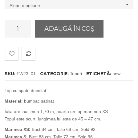
Cantitate
ADAUGĂ ÎN COȘ
Sweetheart
Top
SKU:
CATEGORIE:
ETICHETĂ:
FW23_01
Topuri
new
Top cu spate decoltat.
Material:
bumbac satinat
Iulia are inaltimea 1,70 m, poarta un top marimea XS
Topul este scurt, lungimea lui este de 45 – 47 cm.
Marimea XS:
Bust 84 cm, Talie 68 cm, Sold 92
Marimea S:
Bust 88 cm, Talie 72 cm, Sold 96