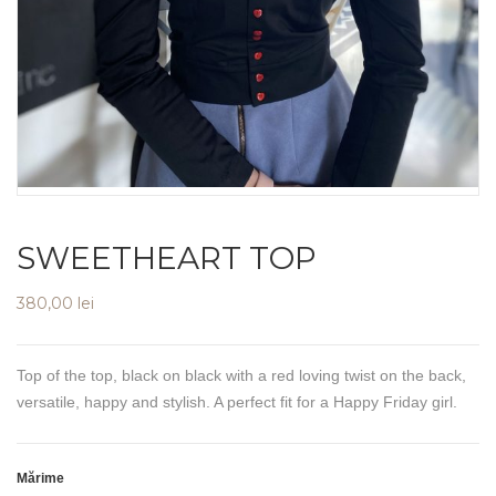
SWEETHEART TOP
380,00
lei
Top of the top, black on black with a red loving twist on the back,
versatile, happy and stylish. A perfect fit for a Happy Friday girl.
Mărime