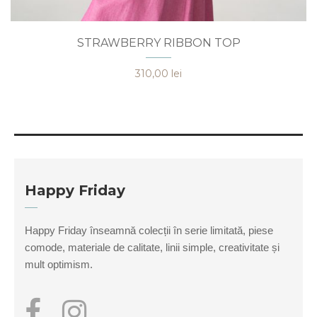
Acest
STRAWBERRY RIBBON TOP
produs
are
310,00
lei
mai
multe
variații.
Opțiunile
pot
fi
alese
Happy Friday
în
pagina
Happy Friday înseamnă colecții în serie limitată, piese
produsului.
comode, materiale de calitate, linii simple, creativitate și
mult optimism.