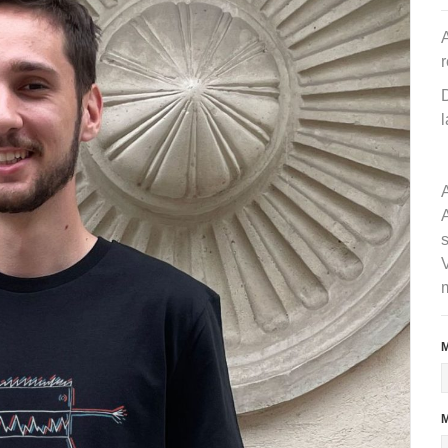
A
r
D
l
A
A
s
V
M
M