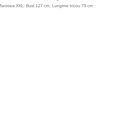
arimea XXL: Bust 127 cm, Lungime tricou 79 cm