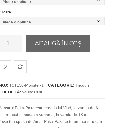
uloare
antitate
ADAUGĂ ÎN COȘ
aka-
Paka
.0
SKU:
CATEGORIE:
TST130-Monster-1
Tricouri
ETICHETĂ:
youngartist
onstrul Paka-Paka este creatia lui Vlad, la varsta de 6
ni, refacut in aceasta varianta, la varsta de 13 ani.
ovestea spusa de Ama: Paka-Paka este un monstru care