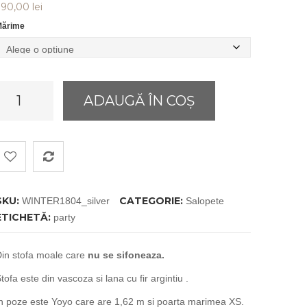
390,00
lei
ărime
antitate
ADAUGĂ ÎN COȘ
umpsuit
or
arty
ilver
SKU:
CATEGORIE:
WINTER1804_silver
Salopete
ETICHETĂ:
party
in stofa moale care
nu se sifoneaza.
tofa este din vascoza si lana cu fir argintiu .
n poze este Yoyo care are 1,62 m si poarta marimea XS.