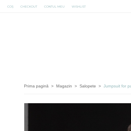
COȘ
CHECKOUT
CONTUL MEU
WISHLIST
Prima pagină
>
Magazin
>
Salopete
>
Jumpsuit for pa