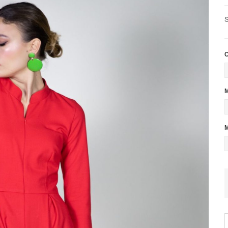
C
M
M
C
J
J