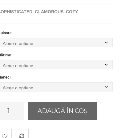
prețuri:
SOPHISTICATED. GLAMOROUS. COZY.
670,00 lei
până
la
uloare
790,00 lei
ărime
aneci
antitate
ADAUGĂ ÎN COȘ
azzy
umpsuit