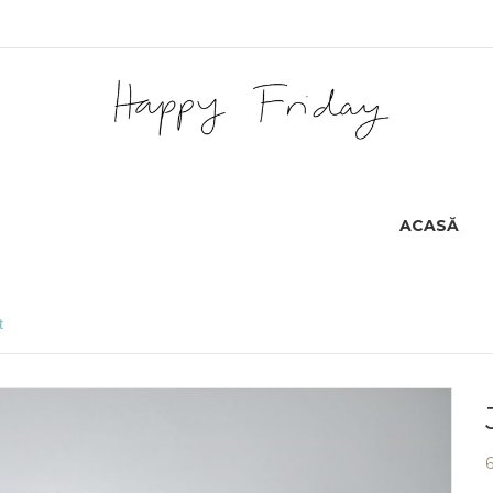
ACASĂ
t