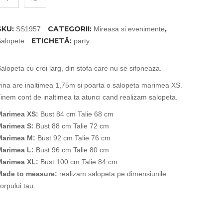
SKU:
CATEGORII:
,
SS1957
Mireasa si evenimente
ETICHETĂ:
alopete
party
alopeta cu croi larg, din stofa care nu se sifoneaza.
rina are inaltimea 1,75m si poarta o salopeta marimea XS.
inem cont de inaltimea ta atunci cand realizam salopeta.
Marimea XS:
Bust 84 cm Talie 68 cm
Marimea S:
Bust 88 cm Talie 72 cm
Marimea M:
Bust 92 cm Talie 76 cm
Marimea L:
Bust 96 cm Talie 80 cm
Marimea XL:
Bust 100 cm Talie 84 cm
Made to measure:
realizam salopeta pe dimensiunile
orpului tau