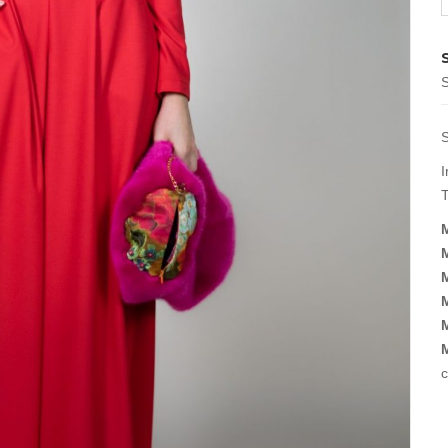
S
S
I
T
c