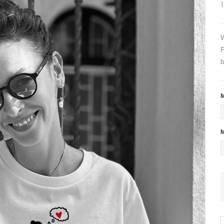
W
P
b
M
M
C
B