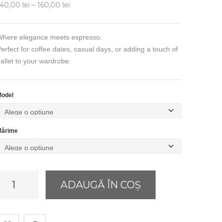
Interval
140,00
lei
–
160,00
lei
de
prețuri:
here elegance meets espresso.
140,00 lei
erfect for coffee dates, casual days, or adding a touch of
până
allet to your wardrobe.
la
160,00 lei
odel
ărime
antitate
ADAUGĂ ÎN COȘ
allerina
Cappuccina
Tee