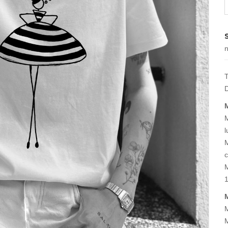
T
D
M
l
M
c
M
1
M
M
M