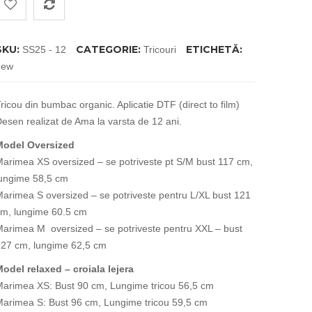
SKU:
CATEGORIE:
ETICHETĂ:
SS25 - 12
Tricouri
new
ricou din bumbac organic. Aplicatie DTF (direct to film)
esen realizat de Ama la varsta de 12 ani.
Model Oversized
arimea XS oversized – se potriveste pt S/M bust 117 cm,
ungime 58,5 cm
arimea S oversized – se potriveste pentru L/XL bust 121
m, lungime 60.5 cm
arimea M oversized – se potriveste pentru XXL – bust
27 cm, lungime 62,5 cm
odel relaxed – croiala lejera
arimea XS: Bust 90 cm, Lungime tricou 56,5 cm
arimea S: Bust 96 cm, Lungime tricou 59,5 cm