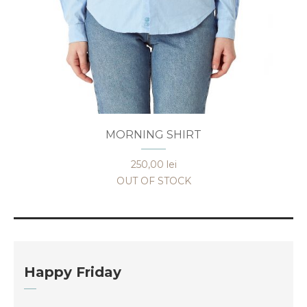
Acest
MORNING SHIRT
produs
are
250,00
lei
mai
OUT OF STOCK
multe
variații.
Opțiunile
pot
fi
Happy Friday
alese
în
pagina