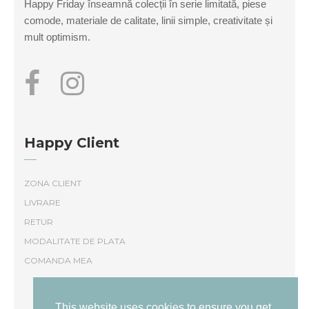
Happy Friday înseamnă colecții în serie limitată, piese
produsului.
comode, materiale de calitate, linii simple, creativitate și
mult optimism.
Happy Client
ZONA CLIENT
LIVRARE
RETUR
MODALITATE DE PLATA
COMANDA MEA
This website uses cookies to ensure you get