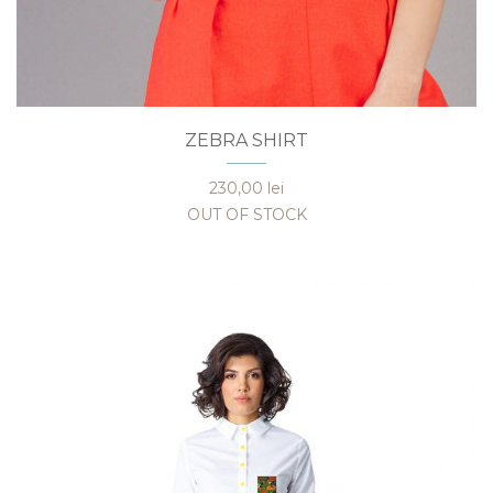
Acest
ZEBRA SHIRT
produs
are
230,00
lei
mai
OUT OF STOCK
multe
variații.
Opțiunile
pot
fi
alese
în
pagina
produsului.