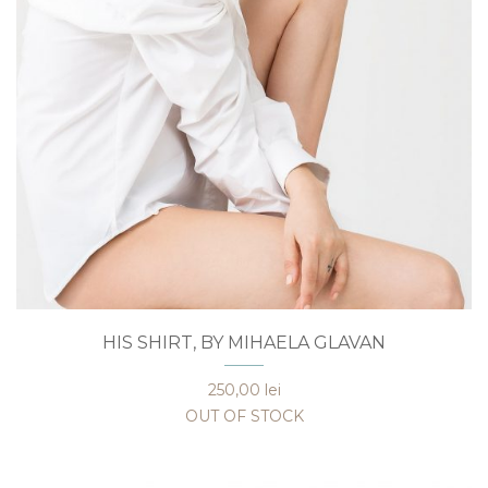
Acest
HIS SHIRT, BY MIHAELA GLAVAN
produs
are
250,00
lei
mai
OUT OF STOCK
multe
variații.
Opțiunile